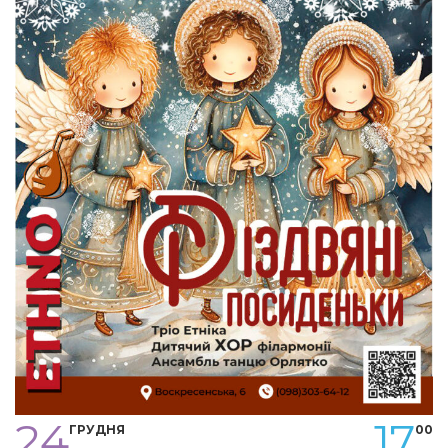
24
17
ГРУДНЯ
00