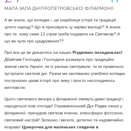
МАЛА ЗАЛА ДНІПРОПЕТРОВСЬКОЇ ФІЛАРМОНІЇ
А ви знали, що колядки – це скарбниця історії та традицій
цілого народу? Що ж приховують ці чарівні мелодії? А знали
про те, чому саме 12 страв треба подавати на Святвечір? А
що ви чули про щедрування??
Про все це ви дізнаєтесь на наших
Різдвяних посиденьках!
Дбайливі Господар і Господиня розкажуть про традиційні
зимові свята Україні, як їх раніше святкували, та як правильно
зустрічати святкові дні. Разом ми заспіваємо улюблені колядки,
послухаємо цікаві історії про зиму і просто насолодимось
миттєвістю.
Цього святкового вечора у філармонії оживуть давні традиції і
народяться нові спогади! Справжнісінький Дух Різдва панує у
філармонії: пречудові святкові ялинки, атмосферні фотозони,
святковий настрій! Затишно і весело, дотепно та надзвичайно
яскраво!
Цукерочка для маленьких глядачів в