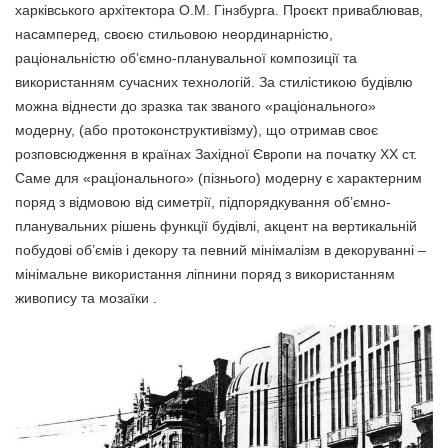
харківського архітектора О.М. Гінзбурга. Проєкт приваблював,
насамперед, своєю стильовою неординарністю,
раціональністю об’ємно-планувальної композиції та
використанням сучасних технологій. За стилістикою будівлю
можна віднести до зразка так званого «раціонального»
модерну, (або протоконструктивізму), що отримав своє
розповсюдження в країнах Західної Європи на початку ХХ ст.
Саме для «раціонального» (пізнього) модерну є характерним
поряд з відмовою від симетрії, підпорядкування об’ємно-
планувальних рішень функції будівлі, акцент на вертикальній
побудові об’ємів і декору та певний мінімалізм в декоруванні –
мінімальне використання ліпнини поряд з використанням
живопису та мозаїки .