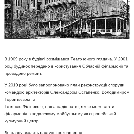
З 1969 року в будівлі розміщався Театр юного глядача. У 2001
році будинок передано в користування Обласній філармонії та
проведено ремонт.
У 2019 році було запропоновано план реконструкції споруди
командою архітекторів Олександром Остапенко, Володимиром
Терентьєвом та
Тетяною Філіповою, наша надія на те, якою може стати
філармонія в недалекому майбутньому як європейський
культурний центр.
До плану входять наступні покращення: