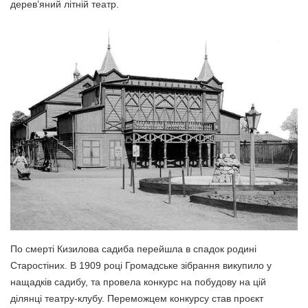
дерев’яний літній театр.
По смерті Кизилова садиба перейшла в спадок родині
Старостіних. В 1909 році Громадське зібрання викупило у
нащадків садибу, та провела конкурс на побудову на цій
ділянці театру-клубу. Переможцем конкурсу став проєкт