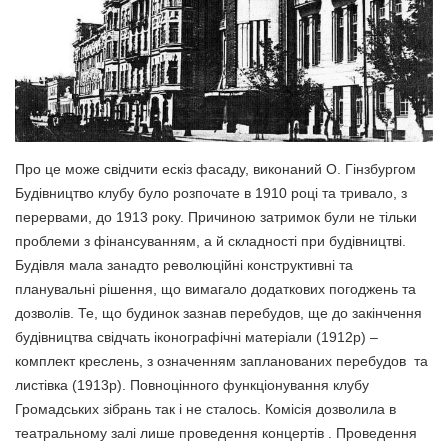
Про це може свідчити ескіз фасаду, виконаний О. Гінзбургом
Будівництво клубу було розпочате в 1910 році та тривало, з
перервами, до 1913 року. Причиною затримок були не тільки
проблеми з фінансуванням, а й складності при будівництві.
Будівля мала занадто революційні конструктивні та
планувальні рішення, що вимагало додаткових погоджень та
дозволів. Те, що будинок зазнав перебудов, ще до закінчення
будівництва свідчать іконографічні матеріали (1912р) –
комплект креслень, з означенням запланованих перебудов та
листівка (1913р). Повноцінного функціонування клубу
Громадських зібрань так і не сталось. Комісія дозволила в
театральному залі лише проведення концертів . Проведення