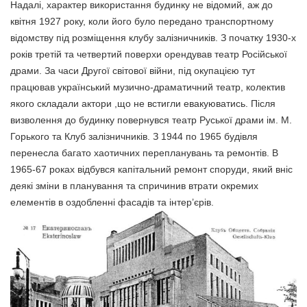
Надалі, характер використання будинку не відомий, аж до
квітня 1927 року, коли його було передано транспортному
відомству під розміщення клубу залізничників. З початку 1930-х
років третій та четвертий поверхи орендував театр Російської
драми. За часи Другої світової війни, під окупацією тут
працював український музично-драматичний театр, колектив
якого складали актори ,що не встигли евакуюватись. Після
визволення до будинку повернувся театр Руської драми ім. М.
Горького та Клуб залізничників. З 1944 по 1965 будівля
перенесла багато хаотичних перепланувань та ремонтів. В
1965-67 роках відбувся капітальний ремонт споруди, який вніс
деякі зміни в планування та спричинив втрати окремих
елементів в оздобленні фасадів та інтер’єрів.