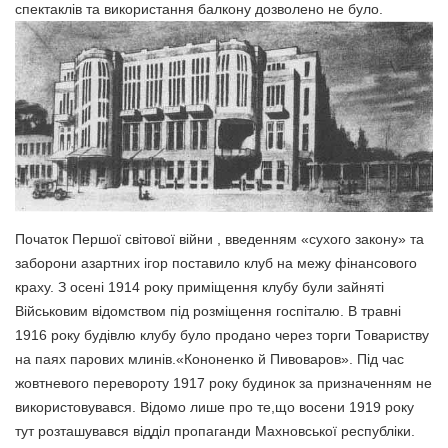
спектаклів та використання балкону дозволено не було.
Початок Першої світової війни , введенням «сухого закону» та
заборони азартних ігор поставило клуб на межу фінансового
краху. З осені 1914 року приміщення клубу були зайняті
Військовим відомством під розміщення госпіталю. В травні
1916 року будівлю клубу було продано через торги Товариству
на паях парових млинів.«Кононенко й Пивоваров». Під час
жовтневого перевороту 1917 року будинок за призначенням не
використовувався. Відомо лише про те,що восени 1919 року
тут розташувався відділ пропаганди Махновської республіки.