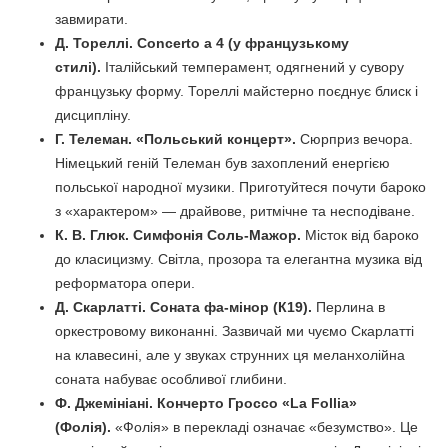
завмирати.
Д. Тореллі. Concerto a 4 (у французькому
стилі).
Італійський темперамент, одягнений у сувору
французьку форму. Тореллі майстерно поєднує блиск і
дисципліну.
Г. Телеман. «Польський концерт».
Сюрприз вечора.
Німецький геній Телеман був захоплений енергією
польської народної музики. Приготуйтеся почути бароко
з «характером» — драйвове, ритмічне та несподіване.
К. В. Глюк. Симфонія Соль-Мажор.
Місток від бароко
до класицизму. Світла, прозора та елегантна музика від
реформатора опери.
Д. Скарлатті. Соната фа-мінор (К19).
Перлина в
оркестровому виконанні. Зазвичай ми чуємо Скарлатті
на клавесині, але у звуках струнних ця меланхолійна
соната набуває особливої глибини.
Ф. Джемініані. Кончерто Гроссо «La Follia»
(Фолія).
«Фолія» в перекладі означає «безумство». Це