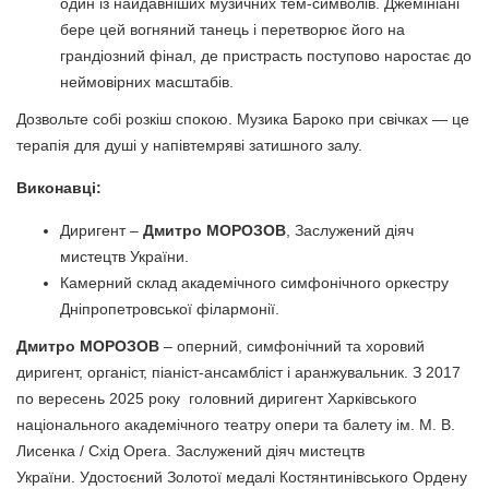
один із найдавніших музичних тем-символів. Джемініані
бере цей вогняний танець і перетворює його на
грандіозний фінал, де пристрасть поступово наростає до
неймовірних масштабів.
Дозвольте собі розкіш спокою. Музика Бароко при свічках — це
терапія для душі у напівтемряві затишного залу.
Виконавці:
Диригент –
Дмитро МОРОЗОВ
, Заслужений діяч
мистецтв України.
Камерний склад академічного симфонічного оркестру
Дніпропетровської філармонії.
Дмитро МОРОЗОВ
– оперний, симфонічний та хоровий
диригент, органіст, піаніст-ансамбліст і аранжувальник. З 2017
по вересень 2025 року головний диригент Харківського
національного академічного театру опери та балету ім. М. В.
Лисенка / Схід Opera. Заслужений діяч мистецтв
України. Удостоєний Золотої медалі Костянтинівського Ордену