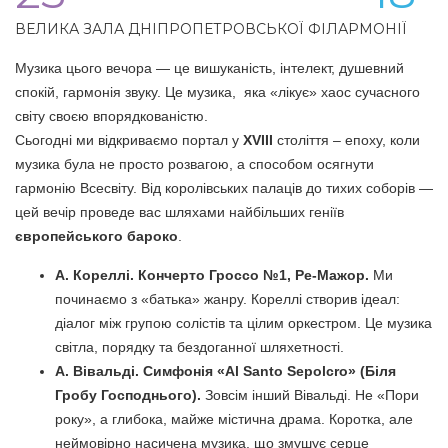
ВЕЛИКА ЗАЛА ДНІПРОПЕТРОВСЬКОЇ ФІЛАРМОНІЇ
Музика цього вечора — це вишуканість, інтелект, душевний
спокій, гармонія звуку. Це музика, яка «лікує» хаос сучасного
світу своєю впорядкованістю.
Сьогодні ми відкриваємо портал у
XVIII
століття – епоху, коли
музика була не просто розвагою, а способом осягнути
гармонію Всесвіту. Від королівських палаців до тихих соборів —
цей вечір проведе вас шляхами найбільших геніїв
європейського бароко
.
А. Кореллі. Кончерто Гроссо №1, Ре-Мажор.
Ми
починаємо з «батька» жанру. Кореллі створив ідеал:
діалог між групою солістів та цілим оркестром. Це музика
світла, порядку та бездоганної шляхетності.
А. Вівальді. Симфонія «Al Santo Sepolcro» (Біля
Гробу Господнього).
Зовсім інший Вівальді. Не «Пори
року», а глибока, майже містична драма. Коротка, але
неймовірно насичена музика, що змушує серце