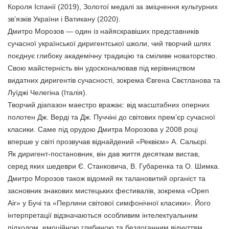
Короля Іспанії (2019), Золотої медалі за зміцнення культурних
зв’язків України і Ватикану (2020).
Дмитро Морозов — один із найяскравіших представників
сучасної української диригентської школи, чий творчий шлях
поєднує глибоку академічну традицію та сміливе новаторство.
Свою майстерність він удосконалював під керівництвом
видатних диригентів сучасності, зокрема Євгена Свєтланова та
Луїджі Челегіна (Італія).
Творчий діапазон маестро вражає: від масштабних оперних
полотен Дж. Верді та Дж. Пуччіні до світових прем’єр сучасної
класики. Саме під орудою Дмитра Морозова у 2008 році
вперше у світі прозвучав віднайдений «Реквієм» А. Сальєрі.
Як диригент-постановник, він дав життя десяткам вистав,
серед яких шедеври Є. Станковича, В. Губаренка та О. Шимка.
Дмитро Морозов також відомий як талановитий органіст та
засновник знакових мистецьких фестивалів, зокрема «Open
Air» у Бучі та «Перлини світової симфонічної класики». Його
інтерпретації відзначаються особливим інтелектуальним
підходом, емоційною глибиною та бездоганним відчуттям