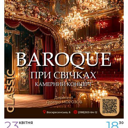
23
18
КВІТНЯ
30