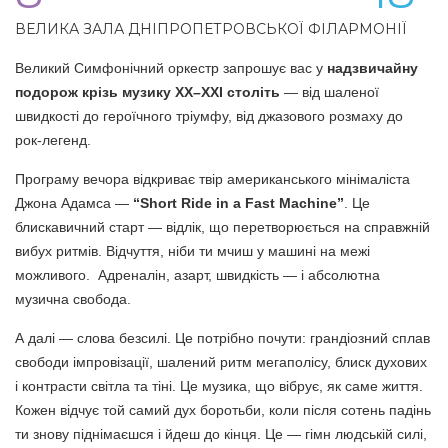
ВЕЛИКА ЗАЛА ДНІПРОПЕТРОВСЬКОЇ ФІЛАРМОНІЇ
Великий Симфонічний оркестр запрошує вас у
надзвичайну
подорож крізь музику ХХ–ХХІ століть
— від шаленої
швидкості до героїчного тріумфу, від джазового розмаху до
рок-легенд.
Програму вечора відкриває твір американського мінімаліста
Джона Адамса —
“Short Ride in a Fast Machine”
. Це
блискавичний старт — відлік, що перетворюється на справжній
вибух ритмів. Відчуття, ніби ти мчиш у машині на межі
можливого. Адреналін, азарт, швидкість — і абсолютна
музична свобода.
А далі — слова безсилі. Це потрібно почути: грандіозний сплав
свободи імпровізації, шалений ритм мегаполісу, блиск духових
і контрасти світла та тіні. Це музика, що вібрує, як саме життя.
Кожен відчує той самий дух боротьби, коли після сотень падінь
ти знову піднімаєшся і йдеш до кінця. Це — гімн людській силі,