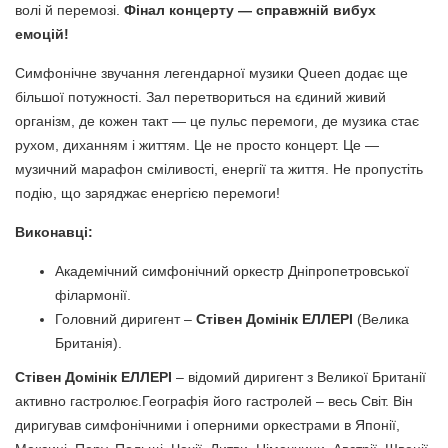
волі й перемозі.
Фінал концерту — справжній вибух
емоцій!
Симфонічне звучання легендарної музики Queen додає ще
більшої потужності. Зал перетвориться на єдиний живий
організм, де кожен такт — це пульс перемоги, де музика стає
рухом, диханням і життям. Це не просто концерт. Це —
музичний марафон сміливості, енергії та життя. Не пропустіть
подію, що заряджає енергією перемоги!
Виконавці:
Академічний симфонічний оркестр Дніпропетровської
філармонії.
Головний диригент –
Стівен Домінік ЕЛЛЕРІ
(Велика
Британія).
Стівен Домінік ЕЛЛЕРІ
– відомий диригент з Великої Британії
активно гастролює.Географія його гастролей – весь Світ. Він
диригував симфонічними і оперними оркестрами в Японії,