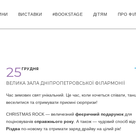
ИНИ
ВИСТАВКИ
#BOOKSTAGE
ДІТЯМ
ПРО ФІ
25
ГРУДНЯ
ВЕЛИКА ЗАЛА ДНІПРОПЕТРОВСЬКОЇ ФІЛАРМОНІЇ
Час зимових свят унікальний. Це час, коли хочеться співати, тан
веселитися та отримувати приємні сюрпризи!
CHRISTMAS ROCK — величезний
феєричний подарунок
для
поціновувачів
справжнього року
.
А також — чудовий спосіб від
Різдва
по-новому та отримати заряд драйву на цілий рік!