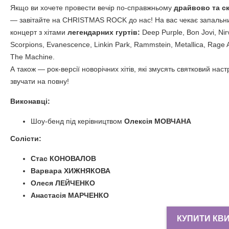
Якщо ви хочете провести вечір по-справжньому
драйвово
та с
— завітайте на CHRISTMAS ROCK до нас! На вас чекає запальни
концерт з хітами
легендарних гуртів:
Deep Purple, Bon Jovi, Nir
Scorpions, Evanescence, Linkin Park, Rammstein, Metallica, Rage 
The Machine.
А також — рок-версії новорічних хітів, які змусять святковий наст
звучати на повну!
Виконавці:
Шоу-бенд під керівництвом
Олексія МОВЧАНА
Солісти:
Стас КОНОВАЛОВ
Варвара ХИЖНЯКОВА
Олеся ЛЕЙЧЕНКО
Анастасія МАРЧЕНКО
КУПИТИ КВ