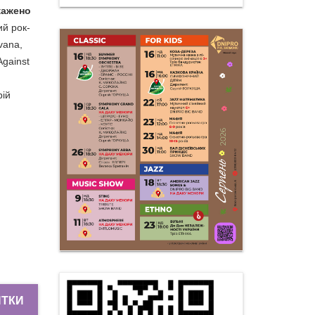
кажено
й рок-
vana,
Against
рій
ИТКИ