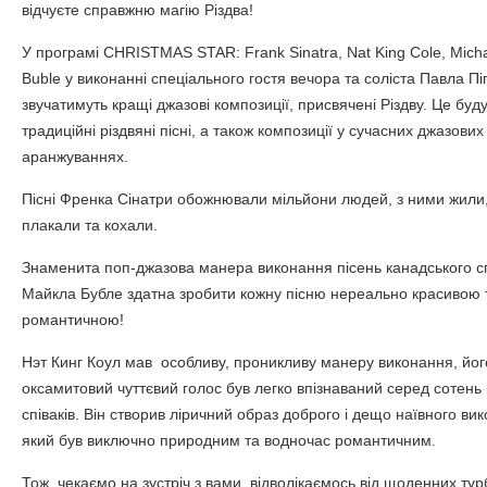
відчуєте справжню магію Різдва!
У програмі CHRISTMAS STAR: Frank Sinatra, Nat King Cole, Mich
Buble у виконанні спеціального гостя вечора та соліста Павла Пі
звучатимуть кращі джазові композиції, присвячені Різдву. Це буд
традиційні різдвяні пісні, а також композиції у сучасних джазових
аранжуваннях.
Пісні Френка Сінатри обожнювали мільйони людей, з ними жили,
плакали та кохали.
Знаменита поп-джазова манера виконання пісень канадського с
Майкла Бубле здатна зробити кожну пісню нереально красивою 
романтичною!
Нэт Кинг Коул мав особливу, проникливу манеру виконання, йог
оксамитовий чуттєвий голос був легко впізнаваний серед сотень
співаків. Він створив ліричний образ доброго і дещо наївного ви
який був виключно природним та водночас романтичним.
Тож, чекаємо на зустріч з вами, відволікаємось від щоденних тур