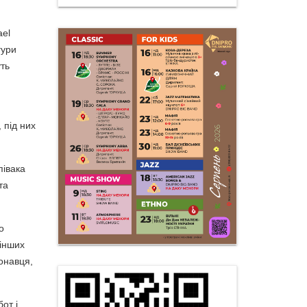
ael
гури
уть
 під них
півака
та
о
 інших
конавця,
бот і