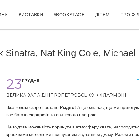
ИНИ
ВИСТАВКИ
#BOOKSTAGE
ДІТЯМ
ПРО ФІ
inatra, Nat King Cole, Michael
23
ГРУДНЯ
ВЕЛИКА ЗАЛА ДНІПРОПЕТРОВСЬКОЇ ФІЛАРМОНІЇ
Вже зовсім скоро настане
Різдво!
А це означає, що ми приготув
вас багато сюрпризів та святкового настрою!
Це чудова можливість поринути в атмосферу свята, насолодити
красивими мелодіями і вишуканим звучанням джазу. Разом з на