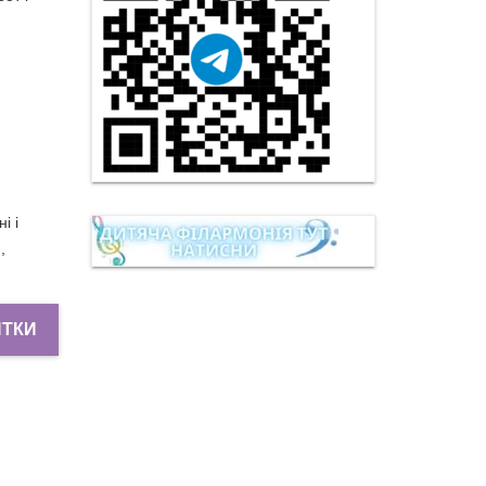
і і
,
ИТКИ