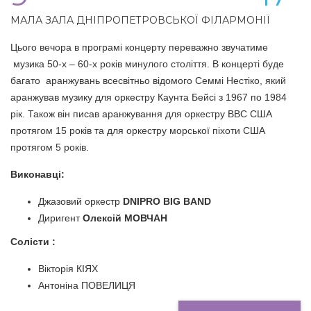
МАЛА ЗАЛА ДНІПРОПЕТРОВСЬКОЇ ФІЛАРМОНІЇ
Цього вечора в програмі концерту переважно звучатиме
музика 50-х – 60-х років минулого століття. В концерті буде
багато аранжувань всесвітньо відомого Семмі Нестіко, який
аранжував музику для оркестру Каунта Бейсі з 1967 по 1984
рік. Також він писав аранжування для оркестру ВВС США
протягом 15 років та для оркестру морської піхоти США
протягом 5 років.
Виконавці:
Джазовий оркестр
DNIPRO BIG BAND
Диригент
Олексій МОВЧАН
Солісти :
Вікторія КІЯХ
Антоніна ПОВЕЛИЦЯ