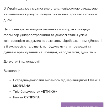
В Україні джазова музика вже стала невід’ємною складовою
національної культури, популярність якої зростає з кожним
днем.
Цього вечора ви почуєте унікальну музику, яка поєднує
фольклор Дніпропетровщини та джазові стилі з усією
квінтесенцією людських переживань, відображенням дійсності
з її експресією та рішучістю. Будуть лунати прекрасні та
душевні аранжування на козацькі, народні пісні, думи та ін.
До зустрічі на концерті!
Виконавці:
Естрадно-джазовий ансамбль під керівництвом Олексія
МОВЧАНА
Тріо бандуристок
«ЕТНІКА»
Роман
СУПРЯГА