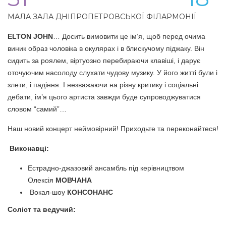
МАЛА ЗАЛА ДНІПРОПЕТРОВСЬКОЇ ФІЛАРМОНІЇ
ЕLTON JOHN
… Досить вимовити це ім’я, щоб перед очима
виник образ чоловіка в окулярах і в блискучому піджаку. Він
сидить за роялем, віртуозно перебираючи клавіші, і дарує
оточуючим насолоду слухати чудову музику. У його житті були і
злети, і падіння. І незважаючи на різну критику і соціальні
дебати, ім’я цього артиста завжди буде супроводжуватися
словом “самий”…
Наш новий концерт неймовірний! Приходьте та переконайтеся!
Виконавці:
Естрадно-джазовий ансамбль під керівництвом
Олексія
МОВЧАНА
Вокал-шоу
КОНСОНАНС
Соліст та ведучий: