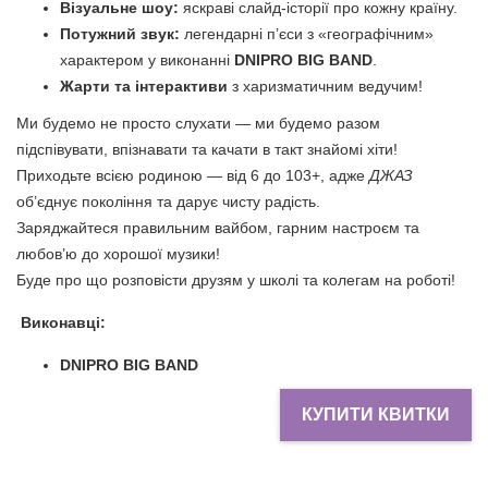
Візуальне шоу:
яскраві слайд-історії про кожну країну.
Потужний звук:
легендарні п’єси з «географічним»
характером у виконанні
DNIPRO BIG BAND
.
Жарти та інтерактиви
з харизматичним ведучим
!
Ми будемо не просто слухати — ми будемо разом
підспівувати, впізнавати
та качати в такт
знайомі хіти
!
Приходьте всією родиною — від 6 до
103
+, адже
ДЖАЗ
об’єднує покоління та дарує чисту радість.
Заряджайтеся правильним вайбом, гарним настроєм та
любов’ю до хорошої музики!
Буде про що розповісти друзям у школі та колегам на роботі!
Виконавці:
DNIPRO BIG BAND
КУПИТИ КВИТКИ