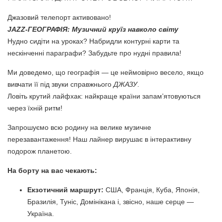
Джазовий телепорт активовано!
JAZZ
-ГЕОГРАФІЯ: Музичний круїз навколо світу
Нудно сидіти на уроках?
Набридли контурні карти та
нескінченні параграфи?
Забудьте про нудні правила!
Ми доведемо, що географія — це неймовірно весело, якщо
вивчати її під звуки справжнього
ДЖАЗУ
.
Ловіть крутий лайфхак: найкраще країни запам’ятовуються
через їхній ритм!
Запрошуємо всю родину на велике музичне
перезавантаження! Наш лайнер вирушає в інтерактивну
подорож планетою.
На борту на вас чекають:
Екзотичний маршрут:
США, Франція, Куба, Японія,
Бразилія, Туніс, Домінікана і, звісно, наше серце —
Україна.