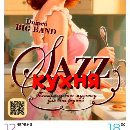
12
18
ЧЕРВНЯ
30