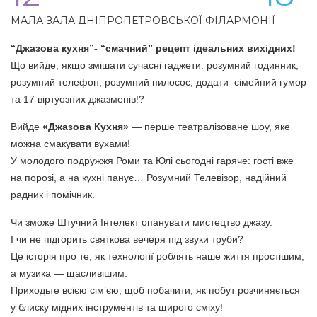
МАЛА ЗАЛА ДНІПРОПЕТРОВСЬКОЇ ФІЛАРМОНІЇ
“Джазова кухня”- “смачний” р
ецепт ідеальн
их
вихідн
их!
Що вийде, якщо змішати сучасні гаджети:
розумний годинник,
розумний телефон, розумний пилосос, додати
сімейний гумор
та 17 віртуозних джазменів!?
Вийде
«Джазова Кухня»
— перше театралізоване шоу, яке
можна смакувати вухами!
У
молодого подружжя
Роми та Юлі сьогодні гаряче: гості вже
на порозі, а на кухні панує… Розумний Телевізор
,
надійний
радник і помічник.
Чи зможе Штучний Інтелект опанувати мистецтво джазу.
І чи не підгорить
святкова
вечеря під звуки труби?
Це історія про те, як технології роблять наше життя простішим,
а музика — щасливішим.
Приходьте всією сім’єю, щоб побачити, як побут розчиняється
у блиску мідних інструментів та щирого сміху
!