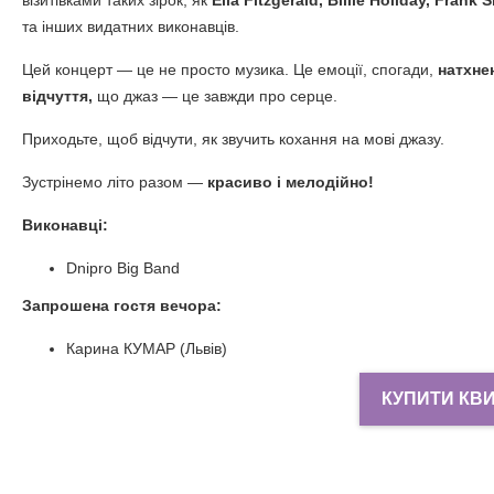
візитівками таких зірок, як
Ella Fitzgerald, Billie Holiday, Frank S
та інших видатних виконавців.
Цей концерт — це не просто музика. Це емоції, спогади,
натхне
відчуття,
що джаз — це завжди про серце.
Приходьте, щоб відчути, як звучить кохання на мові джазу.
Зустрінемо літо разом —
красиво і мелодійно!
Виконавці:
Dnipro Big Band
Запрошена гостя вечора:
Карина КУМАР (Львів)
КУПИТИ КВ