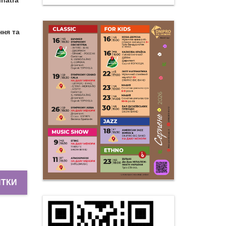
inatra
ння та
ИТКИ