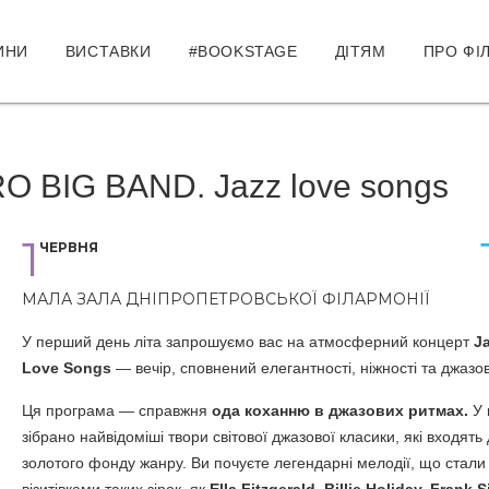
ИНИ
ВИСТАВКИ
#BOOKSTAGE
ДІТЯМ
ПРО ФІ
BIG BAND. Jazz love songs
1
ЧЕРВНЯ
МАЛА ЗАЛА ДНІПРОПЕТРОВСЬКОЇ ФІЛАРМОНІЇ
У перший день літа запрошуємо вас на атмосферний концерт
Ja
Love Songs
— вечір, сповнений елегантності, ніжності та джазово
Ця програма — справжня
ода коханню в джазових ритмах.
У 
зібрано найвідоміші твори світової джазової класики, які входять
золотого фонду жанру. Ви почуєте легендарні мелодії, що стали