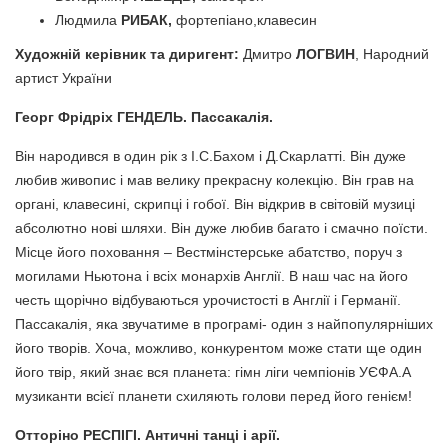
Людмила
РИБАК,
фортепіано,клавесин
Художній керівник та диригент:
Дмитро
ЛОГВИН
, Народний
артист України
Георг Фрідріх ГЕНДЕЛЬ. Пассакалія.
Він народився в один рік з І.С.Бахом і Д.Скарлатті. Він дуже
любив живопис і мав велику прекрасну колекцію. Він грав на
органі, клавесині, скрипці і гобої. Він відкрив в світовій музиці
абсолютно нові шляхи. Він дуже любив багато і смачно поїсти.
Місце його поховання – Вестмінстерське абатство, поруч з
могилами Ньютона і всіх монархів Англії. В наш час на його
честь щорічно відбуваються урочистості в Англії і Германії.
Пассакалія, яка звучатиме в програмі- один з найпопулярніших
його творів. Хоча, можливо, конкурентом може стати ще один
його твір, який знає вся планета: гімн ліги чемпіонів УЄФА.А
музиканти всієї планети схиляють голови перед його генієм!
Отторіно РЕСПІГІ. Античні танці і арії.