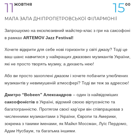
11
15
ЖОВТНЯ
00
МАЛА ЗАЛА ДНІПРОПЕТРОВСЬКОЇ ФІЛАРМОНІЇ
Запрошуємо на ексклюзивний майстер-клас з гри на саксофоні
в рамках
ARTEMOV Jazz Festival!
Хочете відкрити для себе нові горизонти у світі джазу? Тоді це
ваш шанс навчитися у найкращих джазових музикантів України,
які не просто творять музику, а дихають нею!
Або ви просто захоплені джазом і хочете побачити улюблених
музикантів у невимушеній атмосфері? Тоді ви теж за адресою!
Дмитро “Bobeen” Александров
– один із найвідоміших
саксофоністів
в Україні, відомий своєю віртуозністю та
багатогранністю. Протягом своєї кар’єри він співпрацював з
численними музикантами з України, Європи та Америки,
зокрема з такими іменами, як Майкл Моссман, Луїс Пердомо,
Адам Нусбаум, та багатьма іншими.