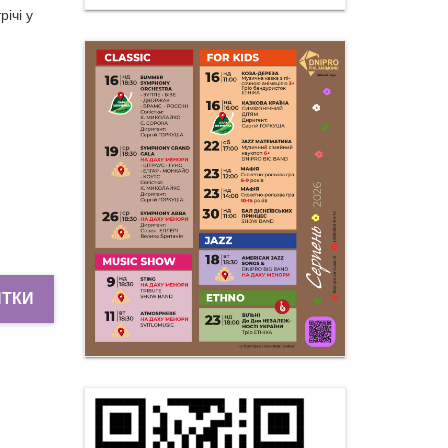
річі у
.
ИТКИ