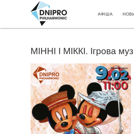
АФІША
НОВ
МІННІ І МІККІ. Ігрова му