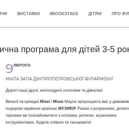
ИНИ
ВИСТАВКИ
#BOOKSTAGE
ДІТЯМ
ПРО ФІ
зична програма для дітей 3-5 ро
9
ЛЮТОГО
МАЛА ЗАЛА ДНІПРОПЕТРОВСЬКОЇ ФІЛАРМОНІЇ
Дорогі наші друзі, непосидючі хлопчики та дівчатка!
Веселі та кумедні
Міккі
і
Мінні
Мауси запрошують вас у дивовиж
подорож чарівною країною
МУЗИКИ
! Разом з розумними, дотеп
героями ви познайомитеся з нотками, ритмом, музичними
інструментами, будете співати та танцювати!