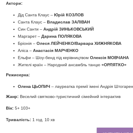
Актори:
Дід Санта Клаус –
Юрій КОЗЛОВ
Санта Клаус –
Владислав ЗАЛІВАН
Син Санти –
Андрій ЗИНЬКОВСЬКИЙ
Маргарет –
Дарина ПОЛЯКОВА
Бріонія –
Олеся ЛЕЙЧЕНКО/Варвара ХИЖНЯКОВА
Аліса –
Анастасія МАРЧЕНКО
Ельфи – Шоу-бенд під керівництвом
Олексія МОВЧАНА
Жителі країн – Народний ансамбль танцю
«ОРЛЯТКО»
Режисерка:
Олена ЦЬОПИЧ
– лауреатка премії імені Андрія Штогаре
Жанр:
Веселий святково-туристичний сімейний інтерактив
Вік:
5+ 103+
Тривалість:
1 год. 10 хв