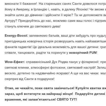
виконати її бажання! На стареньких санях Санти довелося потр
йому в Америку, в Ірландію і, навіть, в далеку Японію! Чи зможе 
знайти шлях до дівчинки і здійснити її мрію? Та чи допоможете в
Артуру? Приєднуйтесь до нас, можливо саме ваш голос і підтри
стануть ключем до святкового дива!
Energy-Boost:
запевняємо батьків, ваші діти забудуть про нудьг
пригодницька новорічна історія розворушить навіть найзавзятіши
фанатів гаджетів! Це ідеальна можливість для вашої дитини: гра
співати, танцювати, радіти та поринути у
новорічний FUN
!
Wow-Ефект:
справжнісінький Дух Різдва панує у філармонії: пре
святкові ялинки, атмосферні фотозони, святковий настрій! Затиш
весело, дотепно та надзвичайно яскраво! А ще на вас чекає ма
сюрприз від Санти в подарунок!
Отже, не чекайте, поки свята закінчаться! Купуйте квитки в
зараз, щоб встигнути на найкращі місця! Подаруйте дитині
враження, які запам’ятаються! СВЯТО ТУТ!