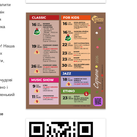
апити
він
и
мка
у! Наша
х
ти,
чудові
но і
ленький
же