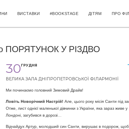
ИНИ
ВИСТАВКИ
#BOOKSTAGE
ДІТЯМ
ПРО ФІ
бо ПОРЯТУНОК У РІЗДВО
30
ГРУДНЯ
ВЕЛИКА ЗАЛА ДНІПРОПЕТРОВСЬКОЇ ФІЛАРМОНІЇ
Ми починаємо головний Зимовий Драйв!
Ловіть Новорічний Настрій!
Але, цього року місія Санти під з
Отже, лист однієї маленької дівчинки з України, яка зараз живе у
Лондоні, загубився в дорозі…
Відчайдух Артур, молодший син Санти, вирушає в подорож, щоб