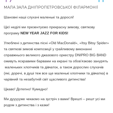
МАЛА ЗАЛА ДНІПРОПЕТРОВСЬКОЇ ФІЛАРМОНІЇ
Шановні наші слухачі маленькі та дорослі!
Цієї неділі ми презентуємо прекрасну зимову, святкову
програму
NEW YEAR
JAZZ FOR KIDS!
Улюблені з дитинства пісні «Old MacDonald», «Itsy Bitsy Spider»
та святкові зимові композиції у грайливому виконанні
справжнього великого джазового оркестру DNIPRO BIG BAND
оживуть яскравими барвами на екрані та обов’язково занурять
маленьких хлопчиків та дівчаток, а також дорослих слухачів
(які, доречі, в душі теж все ще маленькі хлопчики та дівчатка) в
чарівний та незабутній світ щасливого дитинства!
Цікаво! Дотепно! Кумедно!
Ми дуууууже чекаємо на зустріч з вами! Врешті – решт усі ми
родом з дитинства і з казки!