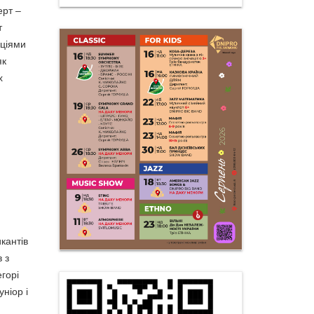
ерт –
т
аціями
як
х
кантів
 з
горі
ніор і