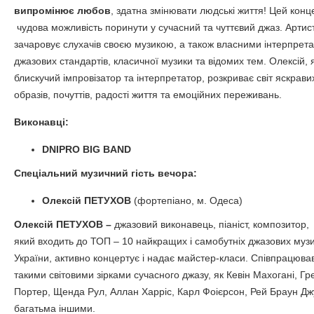
випромінює любов
, здатна змінювати людські життя! Цей конц
чудова можливість поринути у сучасний та чуттєвий джаз. Артис
зачаровує слухачів своєю музикою, а також власними інтерпрет
джазових стандартів, класичної музики та відомих тем. Олексій, 
блискучий імпровізатор та інтерпретатор, розкриває світ яскрави
образів, почуттів, радості життя та емоційних переживань.
Виконавці:
DNIPRO BIG BAND
Спеціальний музичний гість вечора:
Олексій ПЕТУХОВ
(фортепіано, м. Одеса)
Олексій ПЕТУХОВ –
джазовий виконавець,
піаніст, композитор,
який
входить до ТОП – 10 найкращих і самобутніх джазових музи
України, активно концертує і надає майстер-класи. Співпрацював
такими світовими зірками сучасного джазу, як Кевін Махогані, Гре
Портер, Щенда Рул, Аллан Харріс, Карл Фоієрсон, Рей Браун Джу
багатьма іншими.