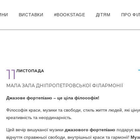
ИНИ
ВИСТАВКИ
#BOOKSTAGE
ДІТЯМ
ПРО ФІ
11
ЛИСТОПАДА
МАЛА ЗАЛА ДНІПРОПЕТРОВСЬКОЇ ФІЛАРМОНІЇ
Джазове фортепіано – це ціла філософія!
Філософія краси, музики та свободи, стиль життя людей, які цін
креативність та неординарність.
Цей вечір вишуканої музики
джазового фортепіано
подарує ва
відчуття справжньої свободи, внутрішньої краси та гармонії!
Муз