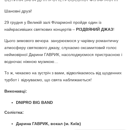
Шановні друзі!
29 грудня у Великій залі Філармонії пройде один із
найкрасивіших святкових концертів –
РІЗДВЯНИЙ ДЖАЗ
!
Цього зимового вечора занурюємося у чарівну романтичну
атмосферу святкового джазу, слухаємо оксамитовий голос
неймовірної Дарини ГАВРИК, насолоджуємося пристрасною і
водночас ніжною музикою…
То ж, чекаємо на зустріч з вами, відволікаємось від щоденних
турбот і відчуваємо, що свята наближаються!
Виконавці:
DNIPRO BIG BAND
Солістка:
Дарина ГАВРИК, вокал (м. Київ)