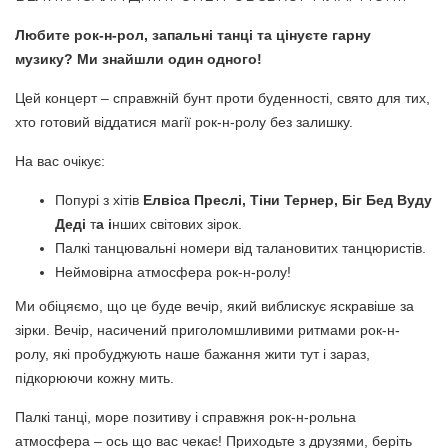
Любите рок-н-рол, запальні танці та цінуєте гарну
музику? Ми знайшли один одного!
Цей концерт – справжній бунт проти буденності, свято для тих,
хто готовий віддатися магії рок-н-ролу без залишку.
На вас очікує:
Попурі з хітів
Елвіса Преслі, Тіни Тернер, Біг Бед Вуду
Деді
т
а і
нших світових зірок.
Палкі танцювальні номери від талановитих танцюристів.
Неймовірна атмосфера рок-н-ролу!
Ми обіцяємо, що це буде вечір, який виблискує яскравіше за
зірки. Вечір, насичений приголомшливими ритмами рок-н-
ролу, які пробуджують наше бажання жити тут і зараз,
підкорюючи кожну мить.
Палкі танці, море позитиву і справжня рок-н-рольна
атмосфера – ось що вас чекає! Приходьте з друзями, беріть