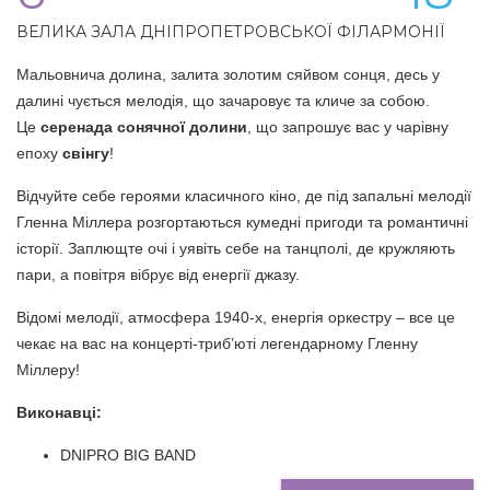
ВЕЛИКА ЗАЛА ДНІПРОПЕТРОВСЬКОЇ ФІЛАРМОНІЇ
Мальовнича долина, залита золотим сяйвом сонця, десь у
далині чується мелодія, що зачаровує та кличе за собою.
Це
cеренада сонячної долини
, що запрошує вас у чарівну
епоху
свінгу
!
Відчуйте себе героями класичного кіно, де під запальні мелодії
Гленна Міллера розгортаються кумедні пригоди та романтичні
історії. Заплющте очі і уявіть себе на танцполі, де кружляють
пари, а повітря вібрує від енергії джазу.
Відомі мелодії, атмосфера 1940-х, енергія оркестру – все це
чекає на вас на концерті-триб’юті легендарному Гленну
Міллеру!
Виконавці:
DNIPRO BIG BAND