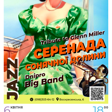
6
18
КВІТНЯ
00