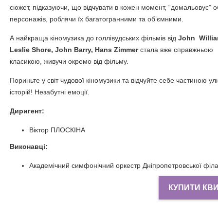
сюжет, підказуючи, що відчувати в кожен момент, “домальовує” 
персонажів, роблячи їх багатогранними та об’ємними.
А найкраща кіномузика до голлівудських фільмів від
John Willia
Leslie Shore, John Barry, Hans Zimmer
стала вже справжньою
класикою, живучи окремо від фільму.
Пориньте у світ чудової кіномузики та відчуйте себе частиною у
історій! Незабутні емоції.
Диригент:
Віктор ПЛОСКІНА
Виконавці:
Академічний симфонічний оркестр Дніпропетровської філа
КУПИТИ КВ