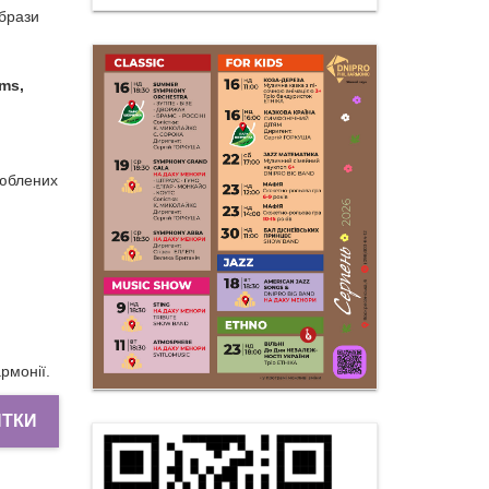
образи
ms,
люблених
рмонії.
ИТКИ