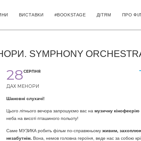
ИНИ
ВИСТАВКИ
#BOOKSTAGE
ДІТЯМ
ПРО ФІ
МЕНОРИ. SYMPHONY ORCHESTR
28
СЕРПНЯ
ДАХ МЕНОРИ
Шановні слухачі!
Цього літнього вечора запрошуємо вас на
музичну кінофеєрію
неба на висоті пташиного польоту!
Саме МУЗИКА робить фільм по-справжньому
живим, захоплю
незабутнім.
Вона, немов головна героїня, веде нас за собою крі