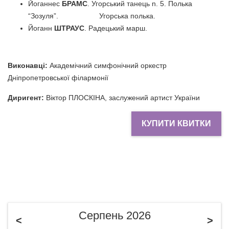
Йоганнес
БРАМС
. Угорський танець n. 5. Полька
“Зозуля”. Угорська полька.
Йоганн
ШТРАУС
. Радецький марш.
Виконавці:
Академічний симфонічний оркестр
Дніпропетровської філармонії
Диригент:
Віктор ПЛОСКІНА, заслужений артист України
КУПИТИ КВИТКИ
Серпень 2026
<
>