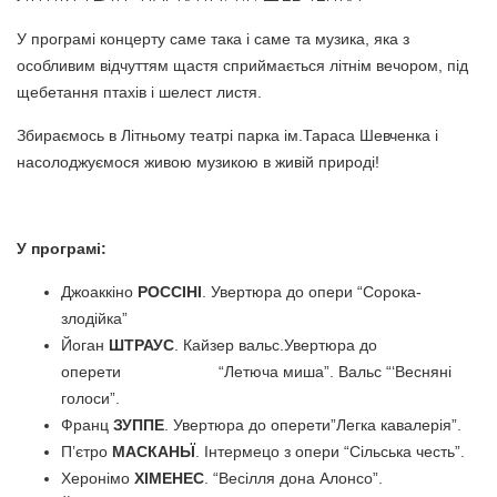
У програмі концерту саме така і саме та музика, яка з
особливим відчуттям щастя сприймається літнім вечором, під
щебетання птахів і шелест листя.
Збираємось в Літньому театрі парка ім.Тараса Шевченка і
насолоджуємося живою музикою в живій природі!
У програмі:
Джоаккіно
РОССІНІ
. Увертюра до опери “Сорока-
злодійка”
Йоган
ШТРАУС
. Кайзер вальс.Увертюра до
оперети “Летюча миша”. Вальс “‘Весняні
голоси”.
Франц
ЗУППЕ
. Увертюра до оперети”Легка кавалерія”.
П’єтро
МАСКАНЬЇ
. Інтермецо з опери “Сільська честь”.
Херонімо
ХІМЕНЕС
. “Весілля дона Алонсо”.