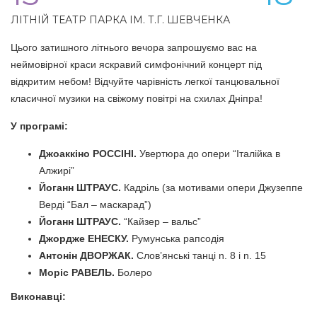
ЛІТНІЙ ТЕАТР ПАРКА ІМ. Т.Г. ШЕВЧЕНКА
Цього затишного літнього вечора запрошуємо вас на
неймовірної краси яскравий симфонічний концерт під
відкритим небом! Відчуйте чарівність легкої танцювальної
класичної музики на свіжому повітрі на схилах Дніпра!
У програмі:
Джоаккіно РОССІНІ.
Увертюра до опери “Італійка в
Алжирі”
Йоганн ШТРАУС.
Кадріль (за мотивами опери Джузеппе
Верді “Бал – маскарад”)
Йоганн ШТРАУС.
“Кайзер – вальс”
Джордже ЕНЕСКУ.
Румунська рапсодія
Антонін ДВОРЖАК.
Слов’янські танці n. 8 і n. 15
Моріс РАВЕЛЬ.
Болеро
Виконавці: