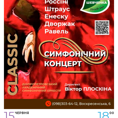
15
18
ЧЕРВНЯ
00