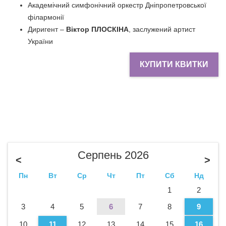
Академічний симфонічний оркестр Дніпропетровської
філармонії
Диригент –
Віктор ПЛОСКІНА
, заслужений артист
України
КУПИТИ КВИТКИ
Серпень 2026
<
>
Пн
Вт
Ср
Чт
Пт
Сб
Нд
1
2
3
4
5
6
7
8
9
10
11
12
13
14
15
16