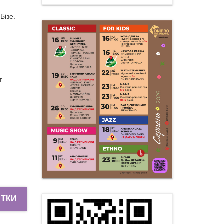
Бізе.
т
ИТКИ