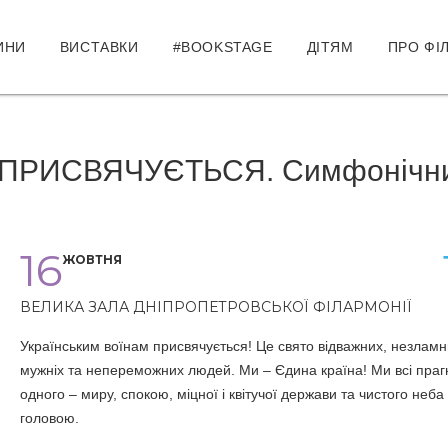
ИНИ
ВИСТАВКИ
#BOOKSTAGE
ДІТЯМ
ПРО ФІ
 ПРИСВЯЧУЄТЬСЯ. Симфонічн
16
ЖОВТНЯ
ВЕЛИКА ЗАЛА ДНІПРОПЕТРОВСЬКОЇ ФІЛАРМОНІЇ
Українським воїнам присвячується! Це свято відважних, незламн
мужніх та непереможних людей. Ми – Єдина країна! Ми всі пра
одного – миру, спокою, міцної і квітучої держави та чистого неба
головою.