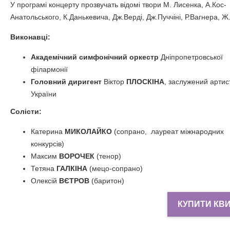
У програмі концерту прозвучать відомі твори М. Лисенка, А.Кос-
Анатольського, К.Данькевича, Дж.Верді, Дж.Пуччіні, Р.Вагнера, Ж.
Виконавці:
Академічний симфонічний оркестр
Дніпропетровської
філармонії
Головний диригент
Віктор
ПЛОСКІНА
, заслужений артис
України
C
олісти:
Катерина
МИКОЛАЙКО
(сопрано, лауреат міжнародних
конкурсів)
Максим
ВОРОЧЕК
(тенор)
Тетяна
ГАЛКІНА
(мецо-сопрано)
Олексій
ВЄТРОВ
(баритон)
КУПИТИ КВ