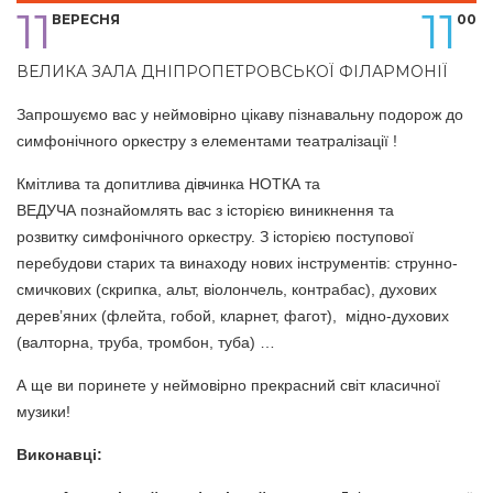
11
11
ВЕРЕСНЯ
00
ВЕЛИКА ЗАЛА ДНІПРОПЕТРОВСЬКОЇ ФІЛАРМОНІЇ
Запрошуємо вас у неймовірно цікаву пізнавальну подорож до
симфонічного оркестру з елементами театралізації !
Кмітлива та допитлива дівчинка НОТКА та
ВЕДУЧА познайомлять вас з історією виникнення та
розвитку симфонічного оркестру. З історією поступової
перебудови старих та винаходу нових інструментів: струнно-
смичкових (скрипка, альт, віолончель, контрабас), духових
дерев’яних (флейта, гобой, кларнет, фагот), мідно-духових
(валторна, труба, тромбон, туба) …
А ще ви поринете у неймовірно прекрасний світ класичної
музики!
Виконавці: