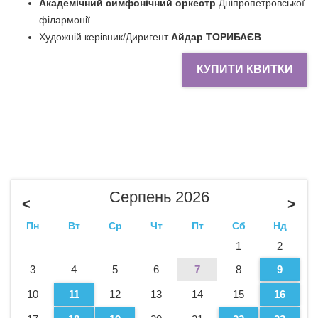
Академічний симфонічний оркестр
Дніпропетровської
філармонії
Художній керівник/Диригент
Айдар ТОРИБАЄВ
КУПИТИ КВИТКИ
Серпень 2026
<
>
Пн
Вт
Ср
Чт
Пт
Сб
Нд
1
2
3
4
5
6
7
8
9
10
11
12
13
14
15
16