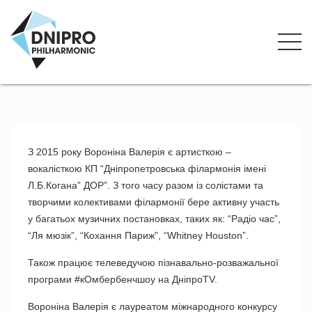
З 2015 року Вороніна Валерія є артисткою –
вокалісткою КП “Дніпропетровська філармонія імені
Л.Б.Когана” ДОР”. З того часу разом із солістами та
творчими колективами філармонії бере активну участь
у багатьох музичних постановках, таких як: “Радіо час”,
“Ля мюзік”, “Кохання Париж”, “Whitney Houston”.
Також працює телеведучою пізнавально-розважальної
програми #кОмбербенчшоу на ДніпроTV.
Вороніна Валерія є лауреатом міжнародного конкурсу