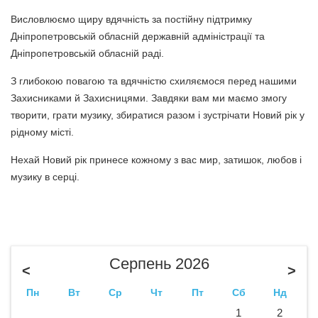
Висловлюємо щиру вдячність за постійну підтримку
Дніпропетровській обласній державній адміністрації та
Дніпропетровській обласній раді.
З глибокою повагою та вдячністю схиляємося перед нашими
Захисниками й Захисницями. Завдяки вам ми маємо змогу
творити, грати музику, збиратися разом і зустрічати Новий рік у
рідному місті.
Нехай Новий рік принесе кожному з вас мир, затишок, любов і
музику в серці.
Серпень 2026
<
>
Пн
Вт
Ср
Чт
Пт
Сб
Нд
1
2